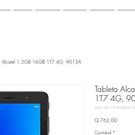
ome
Tienda
Docuware
Microsoft
Hardware
Logitec
ta Alcatel 1.5GB 16GB 1T7 4G, 9013A
Tableta Al
1T7 4G, 9
SKU: ALC1T-7-4G-Black-1
Precio
Q 762.00
Cantidad
*