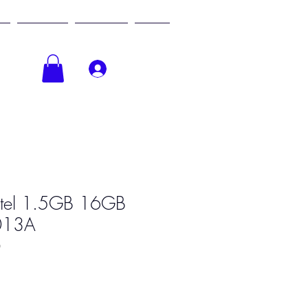
h
Servicios
Nosotros
More
Iniciar sesión
catel 1.5GB 16GB
013A
6